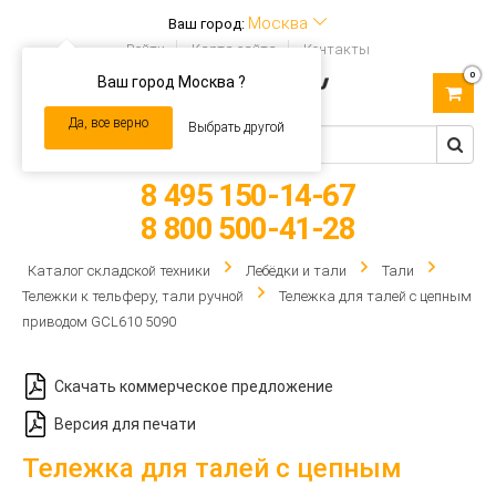
Москва
Ваш город:
Войти
Карта сайта
Контакты
0
Ваш город Москва ?
Toggle
navigation
Да, все верно
Выбрать другой
8 495 150-14-67
8 800 500-41-28
Каталог складской техники
Лебёдки и тали
Тали
Тележки к тельферу, тали ручной
Тележка для талей с цепным
приводом GCL610 5090
Скачать коммерческое предложение
Версия для печати
Тележка для талей с цепным