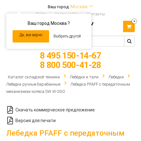
Москва
Ваш город:
Войти
Карта сайта
Контакты
0
Ваш город Москва ?
Toggle
navigation
Да, все верно
Выбрать другой
8 495 150-14-67
8 800 500-41-28
Каталог складской техники
Лебёдки и тали
Лебедки
Лебедки ручные барабанные
Лебедка PFAFF с передаточным
механизмом колеса SW W-SGO
Скачать коммерческое предложение
Версия для печати
Лебедка PFAFF с передаточным