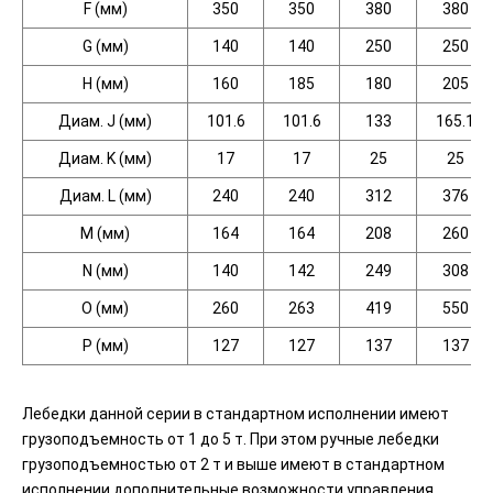
F
(мм
)
350
350
380
380
G
(мм
)
140
140
250
250
H
(мм
)
160
185
180
205
Диам. J
(мм
)
101.6
101.6
133
165.1
Диам. K
(мм
)
17
17
25
25
Диам. L
(мм
)
240
240
312
376
M
(мм
)
164
164
208
260
N
(мм
)
140
142
249
308
O
(мм
)
260
263
419
550
P
(мм
)
127
127
137
137
Лебедки данной серии в стандартном исполнении имеют
грузоподъемность от 1 до 5 т. При этом ручные лебедки
грузоподъемностью от 2 т и выше имеют в стандартном
исполнении дополнительные возможности управления