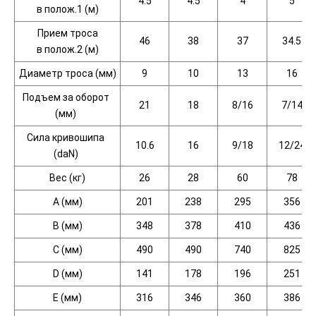
4.5
4.5
4
5
в полож.1
(м
)
Прием троса
46
38
37
34.5
в полож.2
(м
)
Диаметр троса
(мм
)
9
10
13
16
Подъем за оборот
21
18
8/16
7/14
(мм
)
Сила кривошипа
10.6
16
9/18
12/24
(daN
)
Вес
(кг
)
26
28
60
78
A
(мм
)
201
238
295
356
B
(мм
)
348
378
410
436
C
(мм
)
490
490
740
825
D
(мм
)
141
178
196
251
E
(мм
)
316
346
360
386