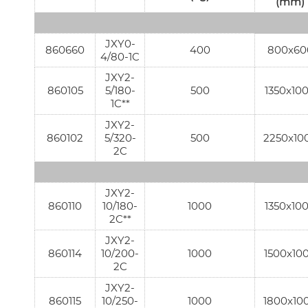
(mm)
JXY0-
860660
400
800x60
4/80-1C
JXY2-
860105
5/180-
500
1350x10
1C**
JXY2-
860102
5/320-
500
2250x10
2C
JXY2-
860110
10/180-
1000
1350x10
2C**
JXY2-
860114
10/200-
1000
1500x10
2C
JXY2-
860115
10/250-
1000
1800x10