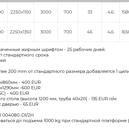
00
2250x1150
3000
700
33
4,6
158
00
2250x1350
3000
700
46
4,6
165
значенные жирным шрифтом - 25 рабочих дней.
т стандартного срока
ией
олее 200 mm от стандартного размера добавляется 1 цил
х860мм - 400 EUR
х1290мм -600 EUR
С) - 400 EUR
стола (высота 1200 мм, труба 40х20) - 135 EUR п/м
с дверью - 65 EUR
0 004080-D1/2H
ваться дл подъема 1000 kg при стандартной платформе 