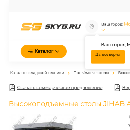
Мо
Ваш город:
Ваш город М
О нас
Каталог
Да, все верно
Каталог складской техники
Подъёмные столы
Высок
Скачать коммерческое предложение
Вер
Высокоподъемные столы JIHAB 
Г
В