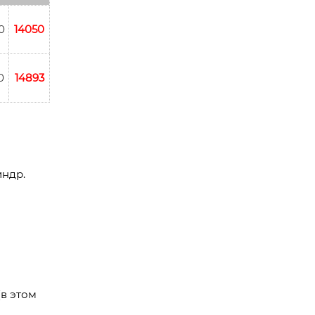
0
14050
0
14893
индр.
(в этом