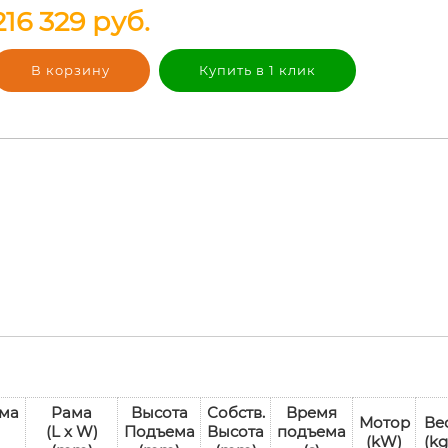
216 329
руб.
В корзину
Купить в 1 клик
ма
Рама
Высота
Собств.
Время
Мотор
Ве
(L x W)
Подъема
Высота
подъема
(kW)
(kg