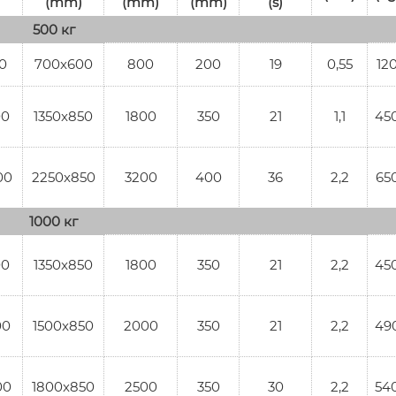
(mm)
(mm)
(mm)
(s)
500 кг
0
700x600
800
200
19
0,55
12
00
1350x850
1800
350
21
1,1
45
00
2250x850
3200
400
36
2,2
65
1000 кг
00
1350x850
1800
350
21
2,2
45
00
1500x850
2000
350
21
2,2
49
00
1800x850
2500
350
30
2,2
54