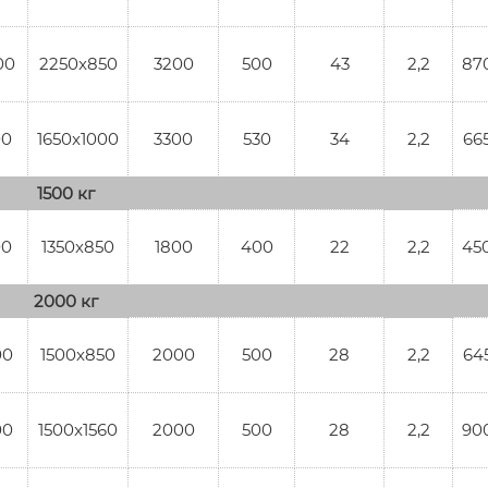
00
2250x850
3200
500
43
2,2
87
00
1650x1000
3300
530
34
2,2
66
1500 кг
00
1350x850
1800
400
22
2,2
45
2000 кг
00
1500x850
2000
500
28
2,2
64
00
1500x1560
2000
500
28
2,2
90