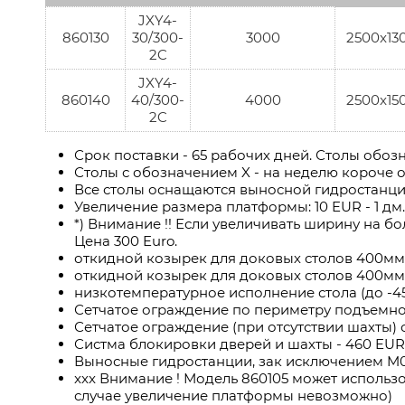
JXY4-
860130
30/300-
3000
2500x13
2C
JXY4-
860140
40/300-
4000
2500x15
2C
Срок поставки - 65 рабочих дней. Столы обо
Столы с обозначением X - на неделю короче о
Все столы оснащаются выносной гидростанц
Увеличение размера платформы: 10 EUR - 1 дм.
*) Внимание !! Если увеличивать ширину на б
Цена 300 Euro.
откидной козырек для доковых столов 400мм
откидной козырек для доковых столов 400мм
низкотемпературное исполнение стола (до -45
Сетчатое ограждение по периметру подъемного 
Сетчатое ограждение (при отсутствии шахты) 
Систма блокировки дверей и шахты - 460 EUR
Выносные гидростанции, зак исключением M
xxx Внимание ! Модель 860105 может использо
случае увеличение платформы невозможно)