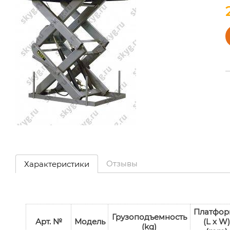
Отзывы
Характеристики
Платфор
Грузоподъемность
Арт. №
Модель
(L x W)
(kg)