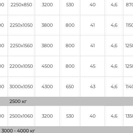
00
2250x850
3200
530
40
4,6
87
00
2250x1050
3800
800
41
4,6
115
00
2250x1560
3800
800
41
4,6
125
00
2200х1050
4500
800
45
4,6
125
00
3000x1050
4300
650
43
4,6
114
2500 кг
00
2500x1060
3200
530
40
4,6
135
3000 - 4000 кг