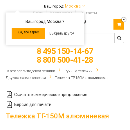
Москва
Ваш город:
Войти
Карта сайта
Контакты
0
Ваш город Москва ?
Toggle
navigation
Да, все верно
Выбрать другой
8 495 150-14-67
8 800 500-41-28
Каталог складской техники
Ручные тележки
Двухколесные тележки
Тележка ТГ-150М алюминевая
Скачать коммерческое предложение
Версия для печати
Тележка ТГ-150М алюминевая