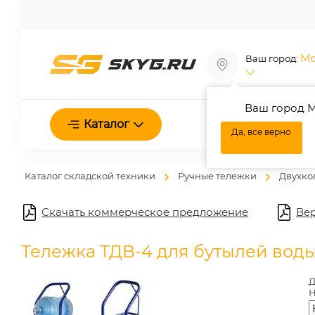
Мо
Ваш город:
Ваш город М
О нас
Каталог
Да, все верно
Каталог складской техники
Ручные тележки
Двухко
Скачать коммерческое предложение
Вер
Тележка ТДВ-4 для бутылей вод
Д
Н