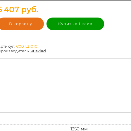
5 407
руб.
В корзину
Купить в 1 клик
ртикул:
С00ТД1010
роизводитель:
Rusklad
1350 мм