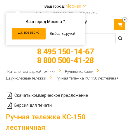
Москва
Ваш город:
Войти
Карта сайта
Контакты
0
Ваш город Москва ?
Toggle
navigation
Да, все верно
Выбрать другой
8 495 150-14-67
8 800 500-41-28
Каталог складской техники
Ручные тележки
Двухколесные тележки
Ручная тележка КС-150 лестничная
Скачать коммерческое предложение
Версия для печати
Ручная тележка КС-150
лестничная