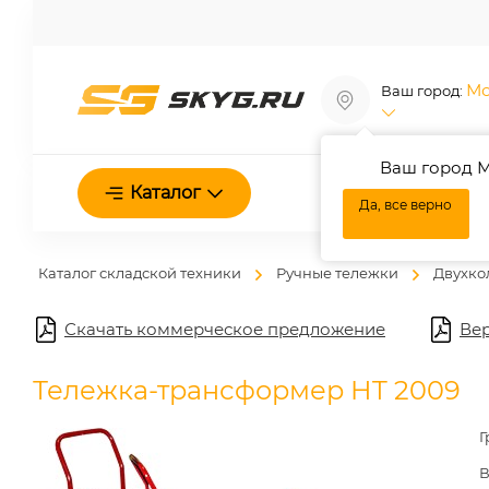
Мо
Ваш город:
Ваш город М
О нас
Каталог
Да, все верно
Каталог складской техники
Ручные тележки
Двухко
Скачать коммерческое предложение
Вер
Тележка-трансформер HT 2009
Г
В