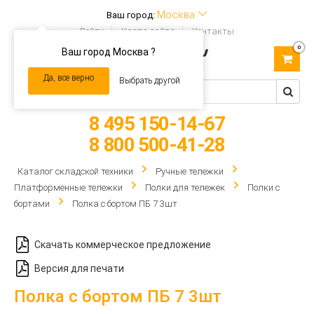
Москва
Ваш город:
Войти
Карта сайта
Контакты
0
Ваш город Москва ?
Toggle
navigation
Да, все верно
Выбрать другой
8 495 150-14-67
8 800 500-41-28
Каталог складской техники
Ручные тележки
Платформенные тележки
Полки для тележек
Полки с
бортами
Полка с бортом ПБ 7 3шт
Скачать коммерческое предложение
Версия для печати
Полка с бортом ПБ 7 3шт