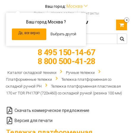
Москва
Ваш город:
Войти
Карта сайта
Контакты
0
Ваш город Москва ?
Toggle
navigation
Да, все верно
Выбрать другой
8 495 150-14-67
8 800 500-41-28
Каталог складской техники
Ручные тележки
Платформенные тележки
Тележка платформенная со
складной ручной PH
Тележка платформенная пластиковая
170 кг TOR PH170P (720х460) со складной ручкой (резина 100 мм)
Скачать коммерческое предложение
Версия для печати
Тележка платформенная