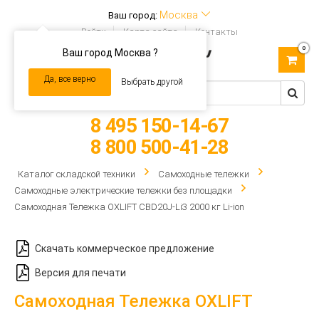
Москва
Ваш город:
Войти
Карта сайта
Контакты
0
Ваш город Москва ?
Toggle
navigation
Да, все верно
Выбрать другой
8 495 150-14-67
8 800 500-41-28
Каталог складской техники
Самоходные тележки
Самоходные электрические тележки без площадки
Самоходная Тележка OXLIFT CBD20J-Li3 2000 кг Li-ion
Скачать коммерческое предложение
Версия для печати
Самоходная Тележка OXLIFT