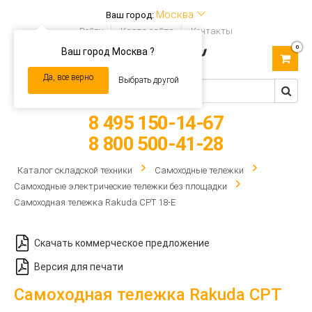
Москва
Ваш город:
Войти
Карта сайта
Контакты
0
Ваш город Москва ?
Toggle
navigation
Да, все верно
Выбрать другой
8 495 150-14-67
8 800 500-41-28
Каталог складской техники
Самоходные тележки
Самоходные электрические тележки без площадки
Самоходная тележка Rakuda CPT 18-E
Скачать коммерческое предложение
Версия для печати
Самоходная тележка Rakuda CPT