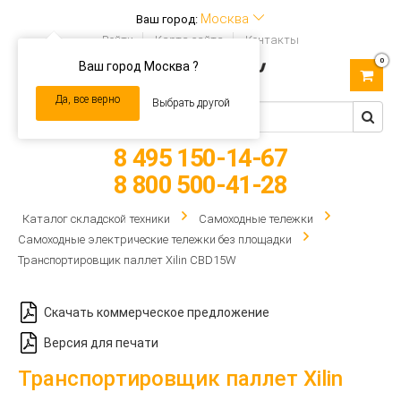
Москва
Ваш город:
Войти
Карта сайта
Контакты
0
Ваш город Москва ?
Toggle
navigation
Да, все верно
Выбрать другой
8 495 150-14-67
8 800 500-41-28
Каталог складской техники
Самоходные тележки
Самоходные электрические тележки без площадки
Транспортировщик паллет Xilin CBD15W
Скачать коммерческое предложение
Версия для печати
Транспортировщик паллет Xilin