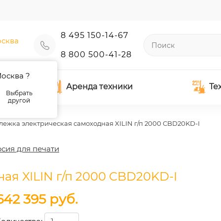
8 495 150-14-67
сква
8 800 500-41-28
осква ?
Аренда техники
Те
Выбрать
другой
лежка электрическая самоходная XILIN г/п 2000 CBD20KD-I
сия для печати
ая XILIN г/п 2000 CBD20KD-I
642 395
руб.