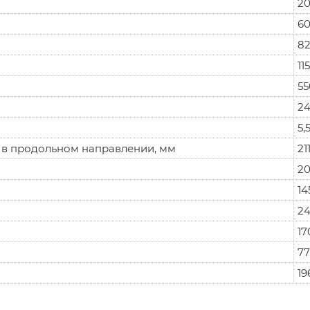
2
6
8
11
55
24
5,
0 в продольном направлении, мм
21
2
14
24
17
77
19