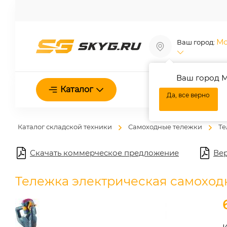
Мо
Ваш город:
Ваш город М
О нас
Каталог
Да, все верно
Каталог складской техники
Самоходные тележки
Те
Скачать коммерческое предложение
Вер
Тележка электрическая самоходн