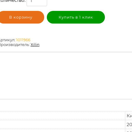
оличество:
В корзину
Купить в 1 клик
ртикул:
1011966
роизводитель:
Xilin
К
20