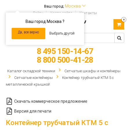
Москва
Ваш город:
Войти
Карта сайта
Контакты
0
Ваш город Москва ?
Toggle
navigation
Да, все верно
Выбрать другой
8 495 150-14-67
8 800 500-41-28
Каталог складской техники
Сетчатые шкафы и контейнеры
Сетчатые контейнеры
Контейнер трубчатый КТМ 5 с
металлической крышкой
Скачать коммерческое предложение
Версия для печати
Контейнер трубчатый КТМ 5 с