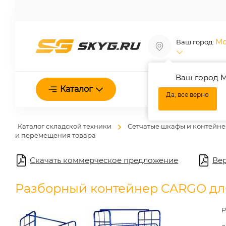
Мо
Ваш город:
Ваш город М
О нас
Каталог
Да, все верно
Каталог складской техники
Сетчатые шкафы и контейн
и перемещения товара
Скачать коммерческое предложение
Вер
Разборный контейнер CARGO дл
Р