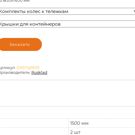
о 800х1400 мм
Заказать
ртикул:
С00ТШ1013
роизводитель:
Rusklad
1500 мм
2 шт