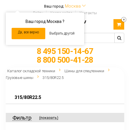
Москва
Ваш город:
Войти
Карта сайта
Контакты
0
Ваш город Москва ?
Toggle
navigation
Да, все верно
Выбрать другой
8 495 150-14-67
8 800 500-41-28
Каталог складской техники
Шины для спецтехники
Грузовые шины
315/80R22.5
315/80R22.5
Фильтр
(показать)