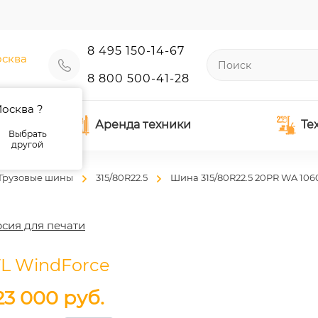
8 495 150-14-67
сква
8 800 500-41-28
осква ?
Аренда техники
Те
Выбрать
другой
Грузовые шины
315/80R22.5
Шина 315/80R22.5 20PR WA 106
сия для печати
TL WindForce
23 000
руб.