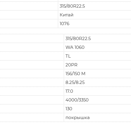
315/80R22.5
Китай
1076
315/80R22.5
WA 1060
TL
20PR
156/150 M
8.25/8.25
17.0
4000/3350
130
покрышка