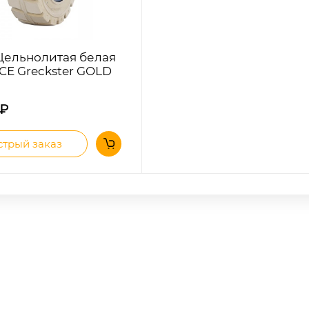
ельнолитая белая
 CE Greckster GOLD
₽
трый заказ