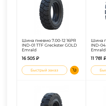
Шина пневмо 7.00-12 16PR
Шина п
IND-01 TTF Greckster GOLD
IND-04 
Emrald
Emrald
16 505
₽
11 781
Быстрый заказ
Быс