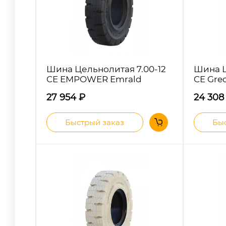
Шина Цельнолитая 7.00-12
Шина Ц
CE EMPOWER Emrald
CE Gre
27 954
₽
24 30
Быстрый заказ
Быс