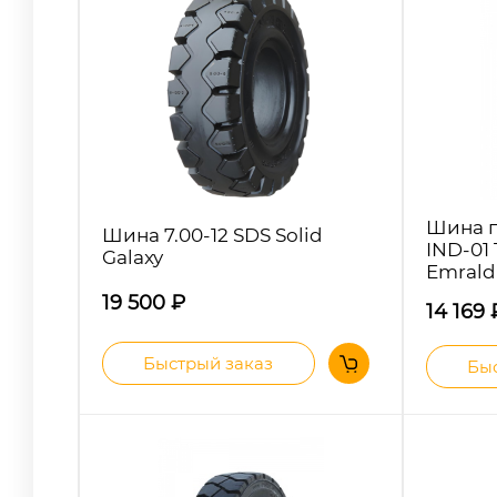
Шина п
Шина 7.00-12 SDS Solid
IND-01
Galaxy
Emrald
19 500
₽
14 169
Быстрый заказ
Быс