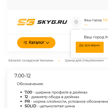
Мо
Ваш город:
Ваш город М
О нас
Каталог
Да, все верно
Каталог складской техники
Шины для спецтехники
7.00-12
Обозначения:
7.00
- ширина профиля в дюймах
12
- диаметр обода в дюймах
PR
- норма слойности, условное обозначе
SOLID
- цельнолитая шина