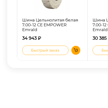
Шина Цельнолитая белая
Шина Ц
7.00-12 CE EMPOWER
7.00-12
Emrald
Emrald
34 943
₽
30 385
Быстрый заказ
Быс