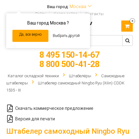
Москва
Ваш город:
Войти
Карта сайта
Контакты
0
Ваш город Москва ?
Toggle
navigation
Да, все верно
Выбрать другой
8 495 150-14-67
8 800 500-41-28
Каталог складской техники
Штабелёры
Самоходные
штабелеры
Штабелер самоходный Ningbo Ryu (Xilin) CDDK
1535 - III
Скачать коммерческое предложение
Версия для печати
Штабелер самоходный Ningbo Ryu