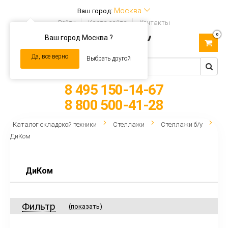
Москва
Ваш город:
Войти
Карта сайта
Контакты
0
Ваш город Москва ?
Toggle
navigation
Да, все верно
Выбрать другой
8 495 150-14-67
8 800 500-41-28
Каталог складской техники
Стеллажи
Стеллажи б/у
ДиКом
ДиКом
Фильтр
(показать)