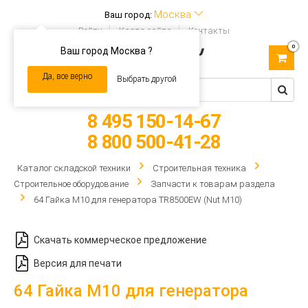
Москва
Ваш город:
Войти
Карта сайта
Контакты
0
Ваш город Москва ?
Toggle
navigation
Да, все верно
Выбрать другой
8 495 150-14-67
8 800 500-41-28
Каталог складской техники
Строительная техника
Строительное оборудование
Запчасти к товарам раздела
64 Гайка М10 для генератора TR8500EW (Nut M10)
Скачать коммерческое предложение
Версия для печати
64 Гайка М10 для генератора