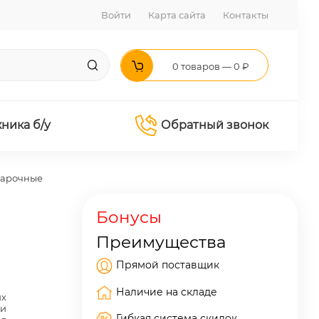
Войти
Карта сайта
Контакты
0 товаров — 0 ₽
хника б/у
Обратный звонок
варочные
Бонусы
Преимущества
Прямой поставщик
Наличие на складе
их
 и
Гибкая система скидок