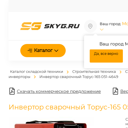
Мо
Ваш город:
Ваш город М
О нас
Каталог
Да, все верно
Каталог складской техники
Строительная техника
С
инверторы
Инвертор сварочный Торус-165 051-4649
Скачать коммерческое предложение
Вер
Инвертор сварочный Торус-165 0
С
н