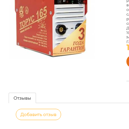
р
в
с
с
р
с
Д
1
М
Г
Отзывы
Добавить отзыв