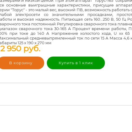
азмерами и низкой ценой. При этом аппарат "Торус-165" сохран
се основные выигрышные характеристики, присущие аппара
ерии "Торус" - это малый вес, высокий ПВ, возможность работать 
лабой электросети со значительными просадками, просто
аботы и высокая надежность. Питающая сеть 160...250 В, 50 Гц Р
варочного тока постоянный Регулировка сварочного тока плавн
иапазон сварочного тока 30-165 А Процент времени работы, 
00% при токе до 140 А Напряжение холостого хода, U xx 65
аксимальный средневыпрямленный ток по сети 15 А Масса 4,6 
абариты 125 х 190 х 270 мм
12 950
руб.
В корзину
Купить в 1 клик