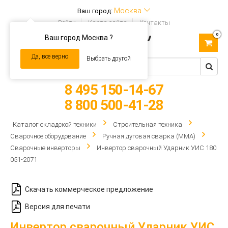
Москва
Ваш город:
Войти
Карта сайта
Контакты
0
Ваш город Москва ?
Toggle
navigation
Да, все верно
Выбрать другой
8 495 150-14-67
8 800 500-41-28
Каталог складской техники
Строительная техника
Сварочное оборудование
Ручная дуговая сварка (MMA)
Сварочные инверторы
Инвертор сварочный Ударник УИС 180
051-2071
Скачать коммерческое предложение
Версия для печати
Инвертор сварочный Ударник УИС