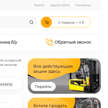
Войти
Карта сайта
Контакты
0 товаров — 0 ₽
хника б/у
Обратный звонок
ля складской
ов заказов
оказать)