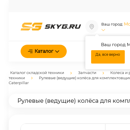
Мо
Ваш город:
Ваш город М
О нас
Каталог
Да, все верно
Каталог складской техники
Запчасти
Колеса и 
техники
Рулевые (ведущие) колёса для комплектовщи
Caterpillar
Рулевые (ведущие) колёса для компл