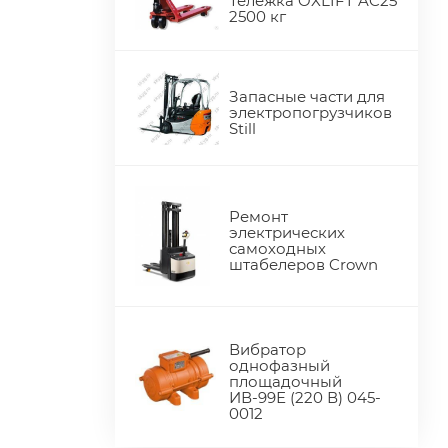
Тележка OXLIFT AC25
2500 кг
Запасные части для
электропогрузчиков
Still
Ремонт
электрических
самоходных
штабелеров Crown
Вибратор
однофазный
площадочный
ИВ-99Е (220 В) 045-
0012