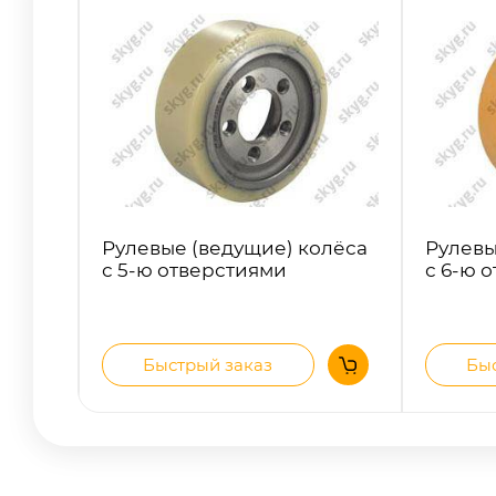
Рулевые (ведущие) колёса
Рулевы
с 5-ю отверстиями
с 6-ю 
Быстрый заказ
Быс