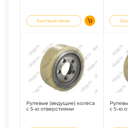
Быстрый заказ
Быс
Рулевые (ведущие) колёса
Рулевы
с 5-ю отверстиями
с 5-ю 