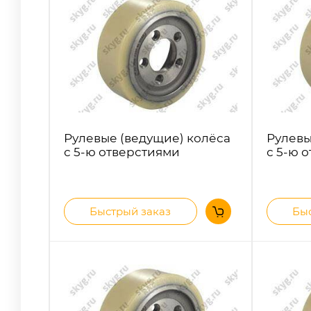
Рулевые (ведущие) колёса
Рулевы
с 5-ю отверстиями
с 5-ю 
Быстрый заказ
Быс