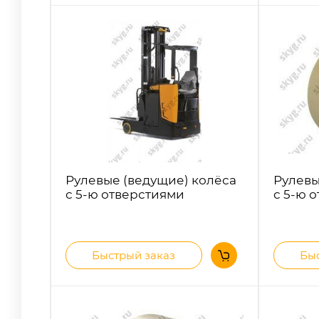
Рулевые (ведущие) колёса
Рулевы
с 5-ю отверстиями
с 5-ю 
Быстрый заказ
Быс