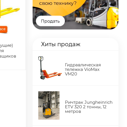
Хиты продаж
дущие)
ля
овщиков
Гидравлическая
тележка VioMax
VM20
Ричтрак Jungheinrich
ETV 320 2 тонны, 12
метров