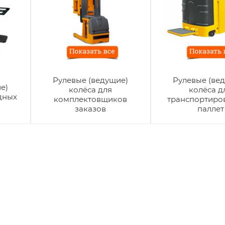
Рулевые (ведущие)
Рулевые (ве
е)
колёса для
колёса д
дных
комплектовщиков
транспортир
заказов
паллет