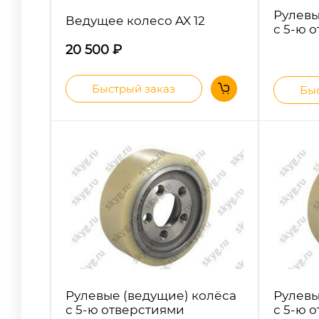
Рулевы
Ведущее колесо AX 12
с 5-ю 
20 500
₽
Быстрый заказ
Быс
Рулевые (ведущие) колёса
Рулевы
с 5-ю отверстиями
с 5-ю 