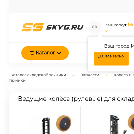
Мо
Ваш город:
Ваш город М
О нас
Каталог
Да, все верно
Каталог складской техники
Запчасти
Колеса и 
техники
Ведущие колёса (рулевые) для скла