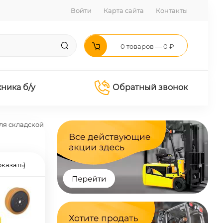
Войти
Карта сайта
Контакты
0 товаров — 0 ₽
хника б/у
Обратный звонок
ля складской
оказать)