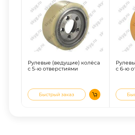
Рулевые (ведущие) колёса
Рулевы
с 5-ю отверстиями
с 6-ю 
Быстрый заказ
Быс