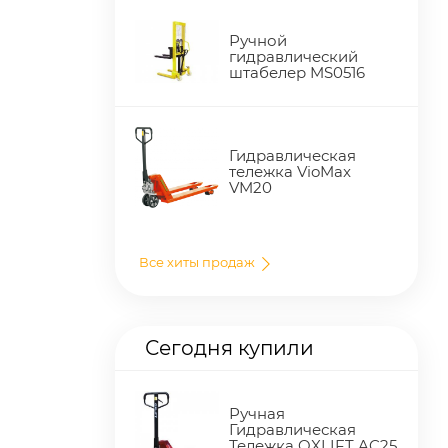
Ручной
гидравлический
штабелер MS0516
Гидравлическая
тележка VioMax
VM20
Все хиты продаж
Сегодня купили
Ручная
Гидравлическая
Тележка OXLIFT AC25