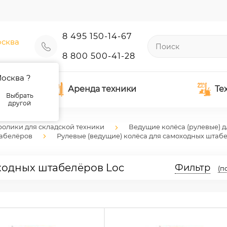
8 495 150-14-67
сква
8 800 500-41-28
осква ?
Аренда техники
Те
Выбрать
другой
ролики для складской техники
Ведущие колёса (рулевые) д
табелёров
Рулевые (ведущие) колёса для самоходных штаб
ходных штабелёров Loc
Фильтр
(п