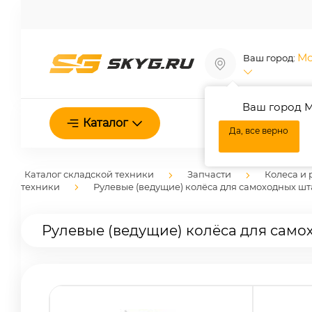
Мо
Ваш город:
Ваш город М
О нас
Каталог
Да, все верно
Каталог складской техники
Запчасти
Колеса и 
техники
Рулевые (ведущие) колёса для самоходных ш
Рулевые (ведущие) колёса для само