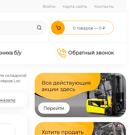
Войти
Карта сайта
Контакты
0 товаров — 0 ₽
хника б/у
Обратный звонок
ля складской
елёров Loc
оказать)