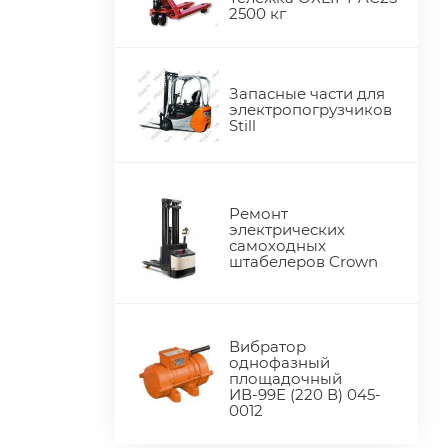
2500 кг
Запасные части для
электропогрузчиков
Still
Ремонт
электрических
самоходных
штабелеров Crown
Вибратор
однофазный
площадочный
ИВ-99Е (220 В) 045-
0012