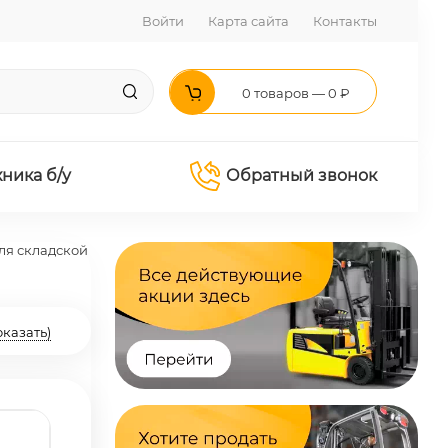
Войти
Карта сайта
Контакты
0 товаров — 0 ₽
хника б/у
Обратный звонок
ля складской
оказать)