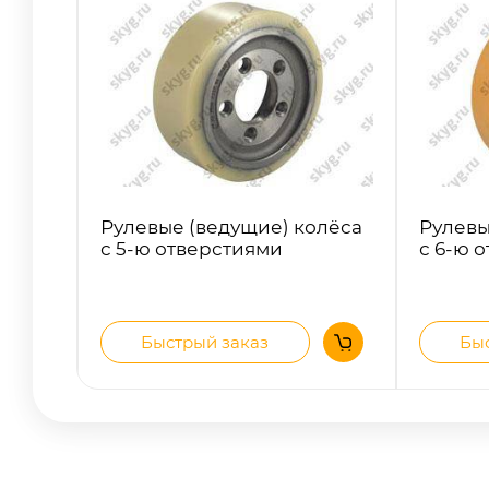
Рулевые (ведущие) колёса
Рулевы
с 5-ю отверстиями
с 6-ю 
Быстрый заказ
Быс