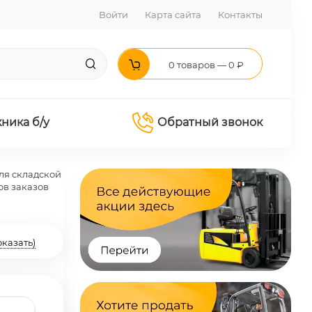
Войти
Карта сайта
Контакты
0 товаров — 0 ₽
хника б/у
Обратный звонок
ля складской
ов заказов
оказать)