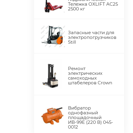
Тележка OXLIFT AC25
2500 кг
Запасные части для
электропогрузчиков
Still
Ремонт
электрических
самоходных
штабелеров Crown
Вибратор
однофазный
площадочный
ИВ-99Е (220 В) 045-
0012