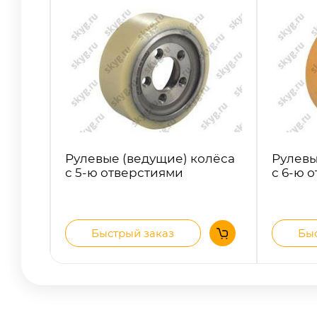
Рулевые (ведущие) колёса
Рулевы
с 5-ю отверстиями
с 6-ю 
Быстрый заказ
Быс