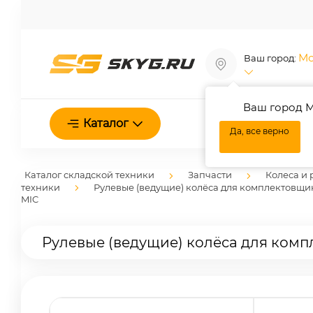
Мо
Ваш город:
Ваш город М
О нас
Каталог
Да, все верно
Каталог складской техники
Запчасти
Колеса и 
техники
Рулевые (ведущие) колёса для комплектовщи
MIC
Рулевые (ведущие) колёса для комп