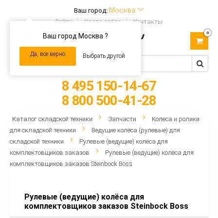
Москва
Ваш город:
Войти
Карта сайта
Контакты
0
Ваш город Москва ?
Toggle
navigation
Да, все верно
Выбрать другой
8 495 150-14-67
8 800 500-41-28
Каталог складской техники
Запчасти
Колеса и ролики
для складской техники
Ведущие колёса (рулевые) для
складской техники
Рулевые (ведущие) колёса для
комплектовщиков заказов
Рулевые (ведущие) колёса для
комплектовщиков заказов Steinbock Boss
Рулевые (ведущие) колёса для
комплектовщиков заказов Steinbock Boss