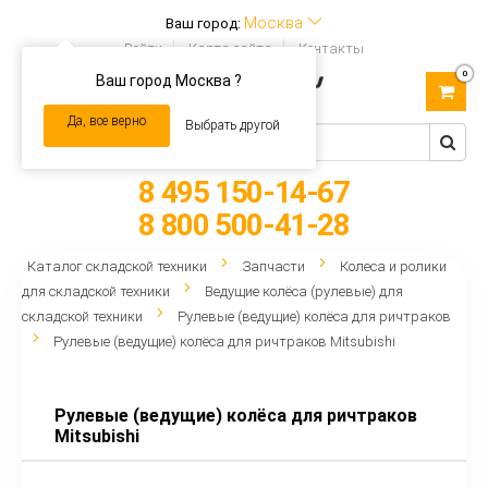
Москва
Ваш город:
Войти
Карта сайта
Контакты
0
Ваш город Москва ?
Toggle
navigation
Да, все верно
Выбрать другой
8 495 150-14-67
8 800 500-41-28
Каталог складской техники
Запчасти
Колеса и ролики
для складской техники
Ведущие колёса (рулевые) для
складской техники
Рулевые (ведущие) колёса для ричтраков
Рулевые (ведущие) колёса для ричтраков Mitsubishi
Рулевые (ведущие) колёса для ричтраков
Mitsubishi