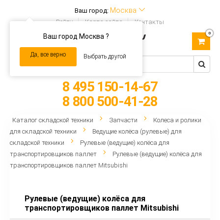
Москва
Ваш город:
Войти
Карта сайта
Контакты
0
Ваш город Москва ?
Toggle
navigation
Да, все верно
Выбрать другой
8 495 150-14-67
8 800 500-41-28
Каталог складской техники
Запчасти
Колеса и ролики
для складской техники
Ведущие колёса (рулевые) для
складской техники
Рулевые (ведущие) колёса для
транспортировщиков паллет
Рулевые (ведущие) колёса для
транспортировщиков паллет Mitsubishi
Рулевые (ведущие) колёса для
транспортировщиков паллет Mitsubishi