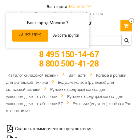
Москва
Ваш город:
Войти
Карта сайта
Контакты
0
Ваш город Москва ?
Toggle
navigation
Да, все верно
Выбрать другой
8 495 150-14-67
8 800 500-41-28
Каталог складской техники
Запчасти
Колеса и ролики
для складской техники
Ведущие колёса (рулевые) для
складской техники
Рулевые (ведущие) колёса для
узкопроходных штабелёров
Рулевые (ведущие) колёса для
узкопроходных штабелёров BT
Рулевые (ведущие) колёса с 7-ю
отверстиями
Скачать коммерческое предложение