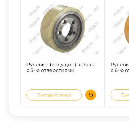
Рулевые (ведущие) колёса
Рулевы
с 5-ю отверстиями
с 6-ю 
Быстрый заказ
Быс