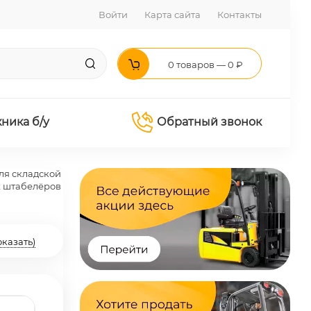
Войти
Карта сайта
Контакты
0 товаров — 0 ₽
хника б/у
Обратный звонок
ля складской
х штабелёров
оказать)