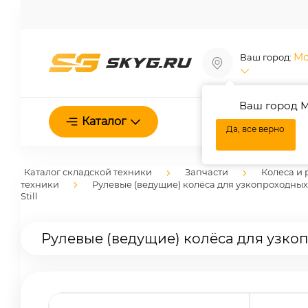
Мо
Ваш город:
Ваш город М
О нас
Каталог
Да, все верно
Каталог складской техники
Запчасти
Колеса и 
техники
Рулевые (ведущие) колёса для узкопроходны
Still
Рулевые (ведущие) колёса для узкоп