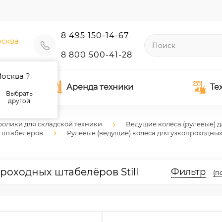
8 495 150-14-67
сква
8 800 500-41-28
осква ?
Аренда техники
Те
Выбрать
другой
ролики для складской техники
Ведущие колёса (рулевые) д
х штабелёров
Рулевые (ведущие) колёса для узкопроходны
роходных штабелёров Still
Фильтр
(п