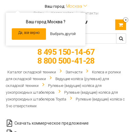
Москва
Ваш город:
Войти
Карта сайта
Контакты
0
Ваш город Москва ?
Toggle
navigation
Да, все верно
Выбрать другой
8 495 150-14-67
8 800 500-41-28
Каталог складской техники
Запчасти
Колеса и ролики
для складской техники
Ведущие колёса (рулевые) для
складской техники
Рулевые (ведущие) колёса для
узкопроходных штабелёров
Рулевые (ведущие) колёса для
узкопроходных штабелёров Toyota
Рулевые (ведущие) колёса с
5-ю отверстиями
Скачать коммерческое предложение