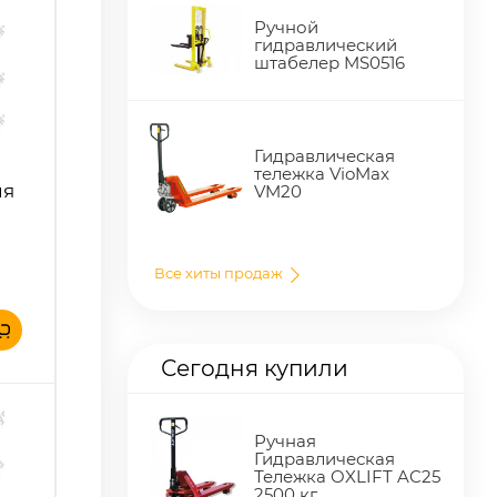
Ручной
гидравлический
штабелер MS0516
Гидравлическая
тележка VioMax
ия
VM20
Все хиты продаж
Сегодня купили
Ручная
Гидравлическая
Тележка OXLIFT AC25
2500 кг