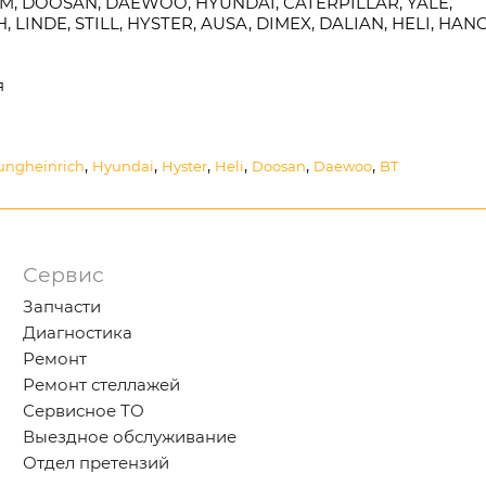
TCM, DOOSAN, DAEWOO, HYUNDAI, CATERPILLAR, YALE,
LINDE, STILL, HYSTER, AUSA, DIMEX, DALIAN, HELI, HAN
я
,
,
,
,
,
,
ungheinrich
Hyundai
Hyster
Heli
Doosan
Daewoo
BT
Сервис
Запчасти
Диагностика
Ремонт
Ремонт стеллажей
Сервисное ТО
Выездное обслуживание
Отдел претензий