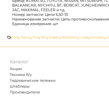
Бренд: KOMATSU, TOYOTA, NISSAN, MITSUBISHI, 
BALKANCAR, NYCHIYU, BT, BOBCAT, JUNGHEINRICH, 
JAC, MAXIMAL, FEELER и т.д.
Номер запчасти: Цепи 6,50-10
Наименование запчасти: Цепь противоскольжени
Единица измерения: шт
,
,
,
,
,
,
,
,
Yale
Toyota
TCM
Still
Nissan
Mitsubishi
Linde
Komatsu
J
Каталог
Акции
Техника б/у
Гидравические тележки
Штаблеры
Производители