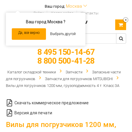
Москва
Ваш город:
Войти
Карта сайта
Контакты
0
Ваш город Москва ?
Toggle
navigation
Да, все верно
Выбрать другой
8 495 150-14-67
8 800 500-41-28
Каталог складской техники
Запчасти
Запасные части
для погрузчиков
Запчасти для погрузчиков MITSUBISHI
Вилы для погрузчиков 1200 мм, грузоподъемность 4 т. Класс 3А
Скачать коммерческое предложение
Версия для печати
Вилы для погрузчиков 1200 мм,