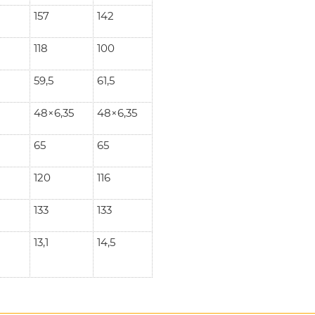
157
142
118
100
59,5
61,5
48×6,35
48×6,35
65
65
120
116
133
133
13,1
14,5