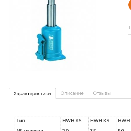
П
Описание
Отзывы
Характеристики
Тип
HWH KS
HWH KS
HWH 
№ изделия
2,0
3,5
5,0