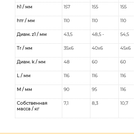
h1
/ мм
157
155
155
hтr
/ мм
110
110
110
Диам. z1
/ мм
43,5
48,5 -
54,5
Tr
/ мм
35x6
40x6
45x6
Диам. k
/ мм
48
60
60
L
/ мм
116
116
116
M
/ мм
90
95
116
Собственная
7,1
8,3
10,7
масса / кг