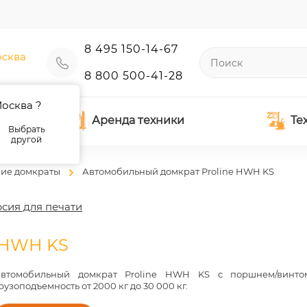
8 495 150-14-67
сква
8 800 500-41-28
осква ?
Аренда техники
Те
Выбрать
другой
кие домкраты
Автомобильный домкрат Proline HWH KS
сия для печати
 HWH KS
втомобильный домкрат Proline HWH KS с поршнем/винто
рузоподъемность от 2000 кг до 30 000 кг.