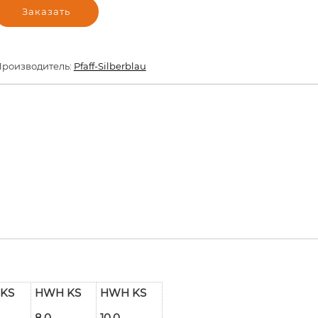
Заказать
роизводитель:
Pfaff-Silberblau
KS
HWH KS
HWH KS
8,0
10,0