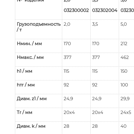
032300002
032302004
0323
Грузоподъемность
2,0
3,5
5,0
/ т
Нмин. / мм
170
170
212
Нмакс.
/ мм
377
377
462
h1
/ мм
115
115
150
hтr
/ мм
92
92
100
Диам. z1
/ мм
24,9
24,9
29,9
Tr
/ мм
20x4
20x4
24x5
Диам. k
/ мм
28
28
40