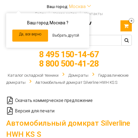
Москва
Ваш город:
Войти
Карта сайта
Контакты
0
Ваш город Москва ?
Toggle
navigation
Да, все верно
Выбрать другой
8 495 150-14-67
8 800 500-41-28
Каталог складской техники
Домкраты
Гидравлические
домкраты
Автомобильный домкрат Silverline HWH KS S
Скачать коммерческое предложение
Версия для печати
Автомобильный домкрат Silverline
HWH KS S