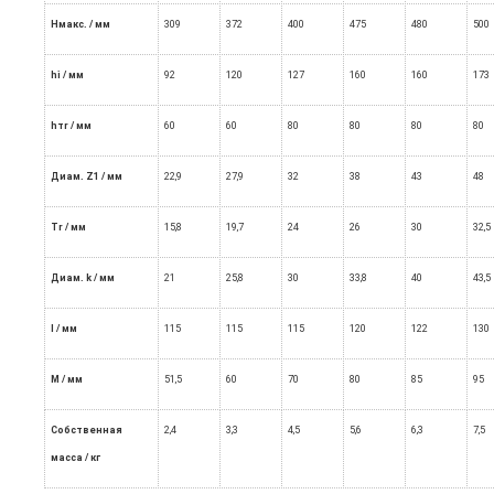
Нмакс.
/ мм
309
372
400
475
480
500
hi
/ мм
92
120
127
160
160
173
hтr
/ мм
60
60
80
80
80
80
Диам. Z1
/ мм
22,9
27,9
32
38
43
48
Tr
/ мм
15,8
19,7
24
26
30
32,5
Диам. k
/ мм
21
25,8
30
33,8
40
43,5
I
/ мм
115
115
115
120
122
130
М
/ мм
51,5
60
70
80
85
95
Собственная
2,4
3,3
4,5
5,6
6,3
7,5
масса / кг