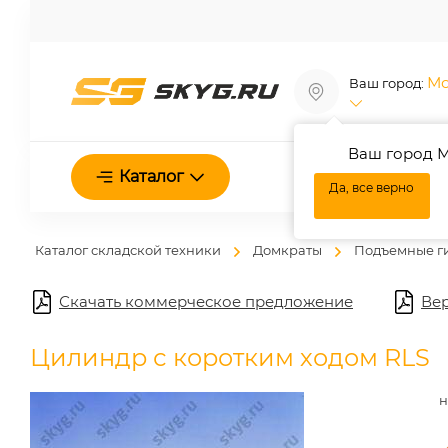
Мо
Ваш город:
Ваш город М
О нас
Каталог
Да, все верно
Каталог складской техники
Домкраты
Подъемные г
Скачать коммерческое предложение
Вер
Цилиндр с коротким ходом RLS
н