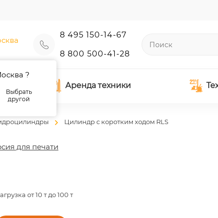
8 495 150-14-67
сква
8 800 500-41-28
осква ?
Аренда техники
Те
Выбрать
другой
идроцилиндры
Цилиндр с коротким ходом RLS
сия для печати
агрузка от 10 т до 100 т