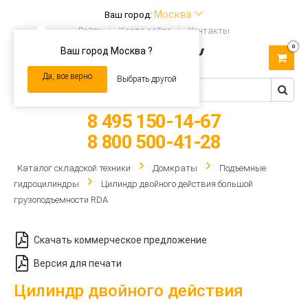
Москва
Ваш город:
Войти
Карта сайта
Контакты
0
Ваш город Москва ?
Toggle
navigation
Да, все верно
Выбрать другой
8 495 150-14-67
8 800 500-41-28
Каталог складской техники
Домкраты
Подъемные
гидроцилиндры
Цилиндр двойного действия большой
грузоподъемности RDA
Скачать коммерческое предложение
Версия для печати
Цилиндр двойного действия