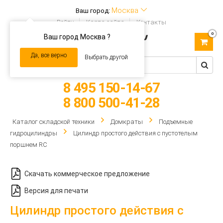
Москва
Ваш город:
Войти
Карта сайта
Контакты
0
Ваш город Москва ?
Toggle
navigation
Да, все верно
Выбрать другой
8 495 150-14-67
8 800 500-41-28
Каталог складской техники
Домкраты
Подъемные
гидроцилиндры
Цилиндр простого действия с пустотелым
поршнем RC
Скачать коммерческое предложение
Версия для печати
Цилиндр простого действия с