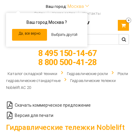
Москва
Ваш город:
Войти
Карта сайта
Контакты
0
Ваш город Москва ?
Toggle
navigation
Да, все верно
Выбрать другой
8 495 150-14-67
8 800 500-41-28
Каталог складской техники
Гидравлические рохли
Рохли
гидравлические стандартные
Гидравлические тележки
Noblelift AC 20
Скачать коммерческое предложение
Версия для печати
Гидравлические тележки Noblelift