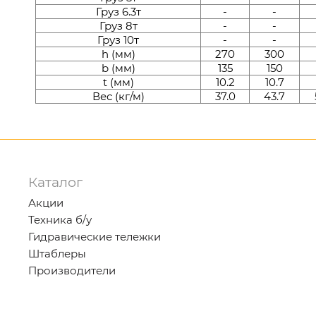
Груз 6.3т
-
-
Груз 8т
-
-
Груз 10т
-
-
h (мм)
270
300
b (мм)
135
150
t (мм)
10.2
10.7
Вес (кг/м)
37.0
43.7
Каталог
Акции
Техника б/у
Гидравические тележки
Штаблеры
Производители