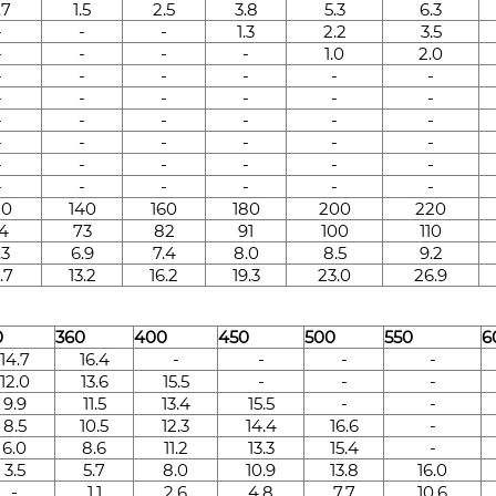
.7
1.5
2.5
3.8
5.3
6.3
-
-
-
1.3
2.2
3.5
-
-
-
-
1.0
2.0
-
-
-
-
-
-
-
-
-
-
-
-
-
-
-
-
-
-
-
-
-
-
-
-
-
-
-
-
-
-
-
-
-
-
-
-
20
140
160
180
200
220
4
73
82
91
100
110
.3
6.9
7.4
8.0
8.5
9.2
.7
13.2
16.2
19.3
23.0
26.9
0
360
400
450
500
550
6
14.7
16.4
-
-
-
-
12.0
13.6
15.5
-
-
-
9.9
11.5
13.4
15.5
-
-
8.5
10.5
12.3
14.4
16.6
-
6.0
8.6
11.2
13.3
15.4
-
3.5
5.7
8.0
10.9
13.8
16.0
-
1.1
2.6
4.8
7.7
10.6