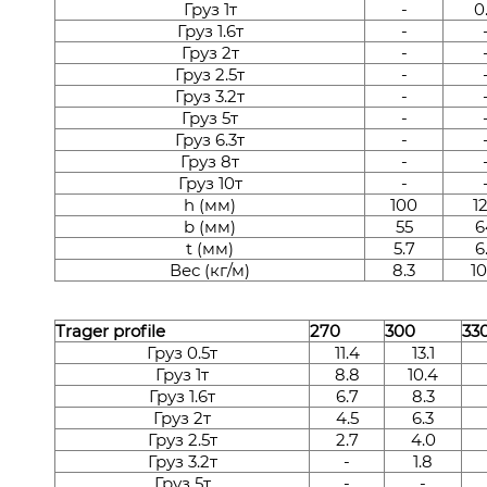
Груз 1т
-
0
Груз 1.6т
-
Груз 2т
-
Груз 2.5т
-
Груз 3.2т
-
Груз 5т
-
Груз 6.3т
-
Груз 8т
-
Груз 10т
-
h (мм)
100
1
b (мм)
55
6
t (мм)
5.7
6
Вес (кг/м)
8.3
10
Trager profile
270
300
33
Груз 0.5т
11.4
13.1
Груз 1т
8.8
10.4
Груз 1.6т
6.7
8.3
Груз 2т
4.5
6.3
Груз 2.5т
2.7
4.0
Груз 3.2т
-
1.8
Груз 5т
-
-