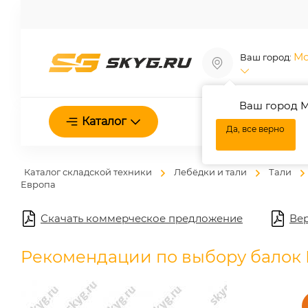
Мо
Ваш город:
Ваш город М
О нас
Каталог
Да, все верно
Каталог складской техники
Лебёдки и тали
Тали
Европа
Скачать коммерческое предложение
Вер
Рекомендации по выбору балок