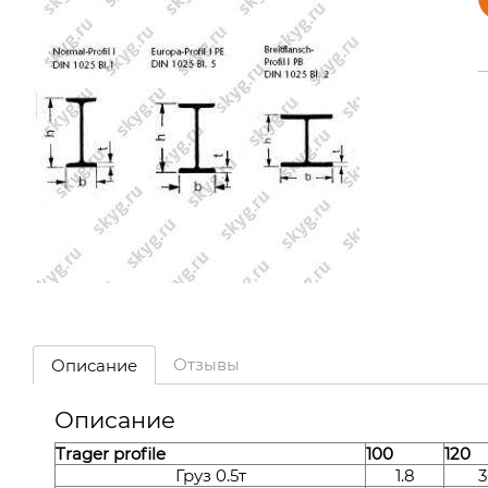
Отзывы
Описание
Описание
Trager profile
100
120
Груз 0.5т
1.8
3