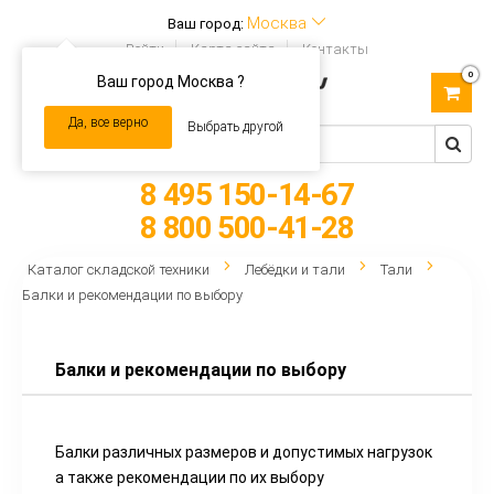
Москва
Ваш город:
Войти
Карта сайта
Контакты
0
Ваш город Москва ?
Toggle
navigation
Да, все верно
Выбрать другой
8 495 150-14-67
8 800 500-41-28
Каталог складской техники
Лебёдки и тали
Тали
Балки и рекомендации по выбору
Балки и рекомендации по выбору
Балки различных размеров и допустимых нагрузок
а также рекомендации по их выбору