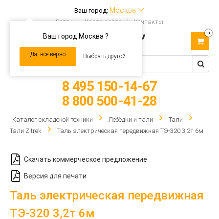
Москва
Ваш город:
Войти
Карта сайта
Контакты
0
Ваш город Москва ?
Toggle
navigation
Да, все верно
Выбрать другой
8 495 150-14-67
8 800 500-41-28
Каталог складской техники
Лебёдки и тали
Тали
Тали Zitrek
Таль электрическая передвижная ТЭ-320 3,2т 6м
Скачать коммерческое предложение
Версия для печати
Таль электрическая передвижная
ТЭ-320 3,2т 6м