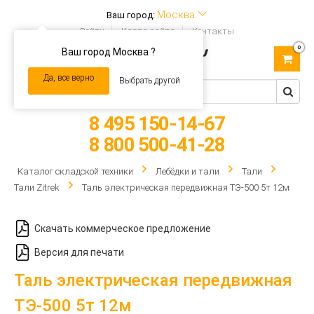
Москва
Ваш город:
Войти
Карта сайта
Контакты
0
Ваш город Москва ?
Toggle
navigation
Да, все верно
Выбрать другой
8 495 150-14-67
8 800 500-41-28
Каталог складской техники
Лебёдки и тали
Тали
Тали Zitrek
Таль электрическая передвижная ТЭ-500 5т 12м
Скачать коммерческое предложение
Версия для печати
Таль электрическая передвижная
ТЭ-500 5т 12м