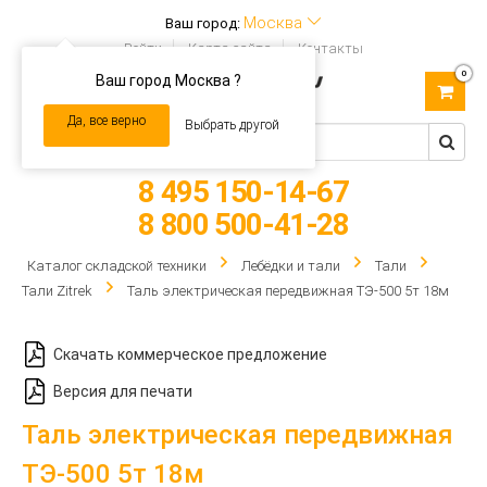
Москва
Ваш город:
Войти
Карта сайта
Контакты
0
Ваш город Москва ?
Toggle
navigation
Да, все верно
Выбрать другой
8 495 150-14-67
8 800 500-41-28
Каталог складской техники
Лебёдки и тали
Тали
Тали Zitrek
Таль электрическая передвижная ТЭ-500 5т 18м
Скачать коммерческое предложение
Версия для печати
Таль электрическая передвижная
ТЭ-500 5т 18м