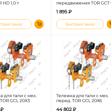
 HD 1,0 т
передвижения TOR GCT 
1 895
₽
трый заказ
Быстрый заказ
а для тали с мех.
Тележка для тали с мех.
 TOR GCL 20Х3
перед. TOR GCL 20Х6
6
₽
44 802
₽