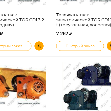
а к тали
Тележка к тали
ической TOR CD1 3.2
электрической TOR CD1 
водная)
t (треугольная, холостая
₽
7 262
₽
трый заказ
Быстрый заказ