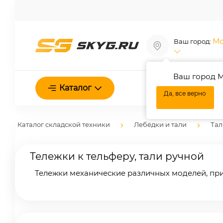
Мо
Ваш город:
Ваш город М
О нас
Каталог
Да, все верно
Каталог складской техники
Лебёдки и тали
Тал
Тележки к тельферу, тали ручной
Тележки механические различных моделей, прив