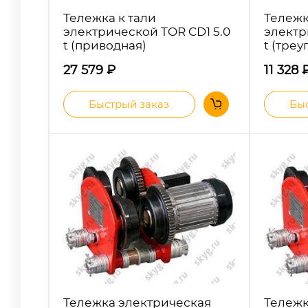
Тележка к тали
Тележк
электрической TOR CD1 5.0
электр
t (приводная)
t (треу
27 579
₽
11 328
Быстрый заказ
Быс
Тележка электрическая
Тележк