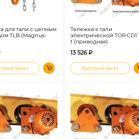
а для тали с цепным
Тележка к тали
ом TLB (Magnus-
электрической TOR CD1 1
t (приводная)
₽
13 526
₽
трый заказ
Быстрый заказ