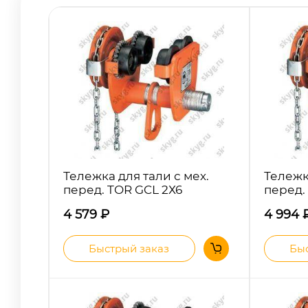
Тележка для тали с мех.
Тележк
перед. TOR GCL 2Х6
перед.
4 579
₽
4 994
Быстрый заказ
Быс