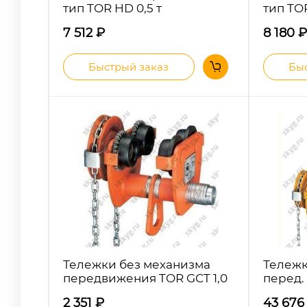
тип TOR HD 0,5 т
тип TOR
7 512
₽
8 180
₽
Быстрый заказ
Быс
Тележки без механизма
Тележк
передвижения TOR GCT 1,0
перед.
2 351
₽
43 67