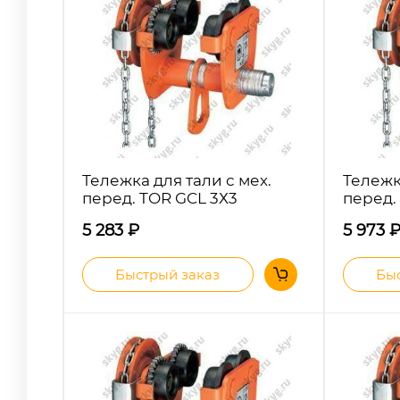
Тележка для тали с мех.
Тележк
перед. TOR GCL 3Х3
перед.
5 283
₽
5 973
Быстрый заказ
Быс