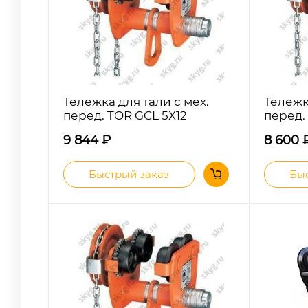
Тележка для тали с мех.
Тележк
перед. TOR GCL 5Х12
перед.
9 844
₽
8 600
Быстрый заказ
Быс