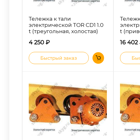
Тележка к тали
Тележк
электрической TOR CD1 1.0
электр
t (треугольная, холостая)
t (при
4 250
₽
16 402
Быстрый заказ
Быс