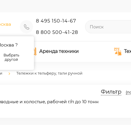
8 495 150-14-67
сква
8 800 500-41-28
осква ?
Аренда техники
Те
Выбрать
другой
и
Тележки к тельферу, тали ручной
Фильтр
(п
одные и холостые, рабочей г/п до 10 тонн