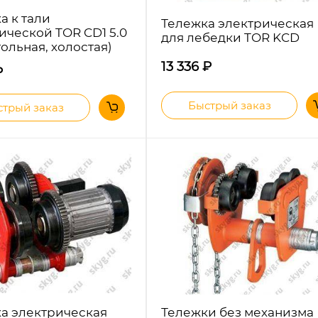
а к тали
Тележка электрическая
ической TOR CD1 5.0
для лебедки TOR KCD
гольная, холостая)
13 336
₽
₽
Быстрый заказ
трый заказ
а электрическая
Тележки без механизма