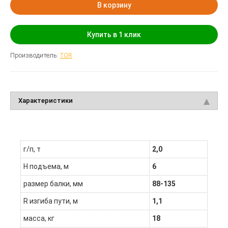
В корзину
Купить в 1 клик
Производитель:
TOR
Характеристики
г/п, т
2,0
H подъема, м
6
размер балки, мм
88-135
R изгиба пути, м
1,1
масса, кг
18