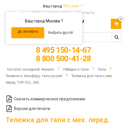
Москва
Ваш город:
Войти
Карта сайта
Контакты
0
Ваш город Москва ?
Toggle
navigation
Да, все верно
Выбрать другой
8 495 150-14-67
8 800 500-41-28
Каталог складской техники
Лебёдки и тали
Тали
Тележки к тельферу, тали ручной
Тележка для тали с мех.
перед. TOR GCL 2Х6
Скачать коммерческое предложение
Версия для печати
Тележка для тали с мех. перед.